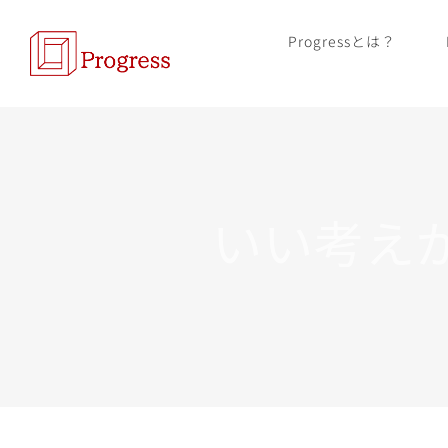
Skip
Progressとは？
to
content
いい考えか