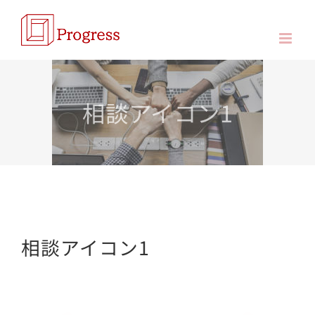
Skip
to
content
相談アイコン1
相談アイコン1