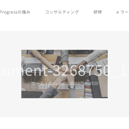
Progressの強み
コンサルティング
研修
e ラ
cument-3268750_1
ホーム
•
document-3268750_1920