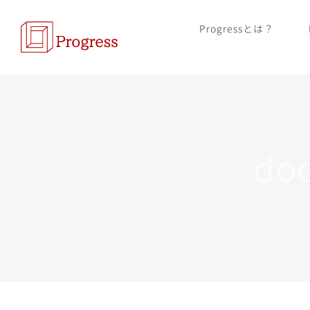
Skip
Progressとは？
to
content
do